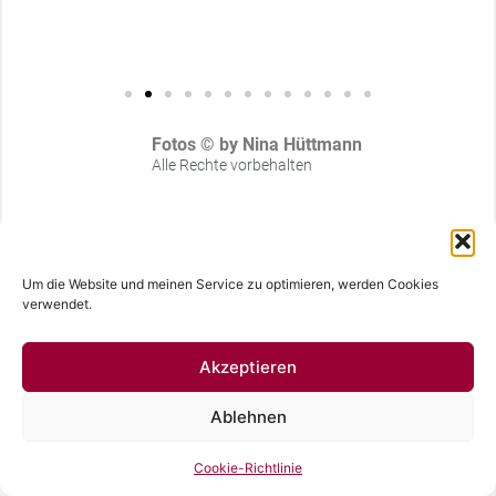
Fotos © by Nina Hüttmann
Alle Rechte vorbehalten
Impressum
Cookie-Richtlinie (EU)
Datenschutzerklärung
Um die Website und meinen Service zu optimieren, werden Cookies
© 2024 Fotografin Nina Hüttmann | Hamburg |
verwendet.
Deutschland
Akzeptieren
Deutsch
English
Ablehnen
Cookie-Richtlinie