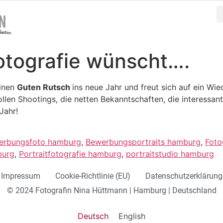
otografie wünscht….
einen
Guten Rutsch
ins neue Jahr und freut sich auf ein Wie
ollen Shootings, die netten Bekanntschaften, die interessa
Jahr!
erbungsfoto hamburg
,
Bewerbungsportraits hamburg
,
Foto
burg
,
Portraitfotografie hamburg
,
portraitstudio hamburg
Impressum
Cookie-Richtlinie (EU)
Datenschutzerklärung
© 2024 Fotografin Nina Hüttmann | Hamburg | Deutschland
Deutsch
English