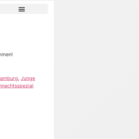
mmen!
amburg
,
Junge
hnachtsspezial