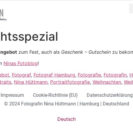
htsspezial
 Angebot
zum Fest, auch als
Geschenk – Gutschein
zu beko
in
Ninas Fotoblog
!
ebot
,
Fotograf
,
Fotograf Hamburg
,
Fotografie
,
Fotografin
,
H
raits
,
Nina Hüttmann
,
Portraitfotografie
,
Weihnachten
,
Wei
Impressum
Cookie-Richtlinie (EU)
Datenschutzerklärung
© 2024 Fotografin Nina Hüttmann | Hamburg | Deutschland
Deutsch