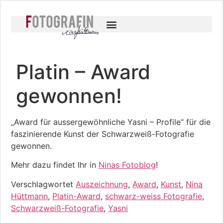
Platin – Award
gewonnen!
„Award für aussergewöhnliche Yasni – Profile“ für die
faszinierende Kunst der Schwarzweiß-Fotografie
gewonnen.
Mehr dazu findet Ihr in
Ninas Fotoblog
!
Verschlagwortet
Auszeichnung
,
Award
,
Kunst
,
Nina
Hüttmann
,
Platin-Award
,
schwarz-weiss Fotografie
,
Schwarzweiß-Fotografie
,
Yasni